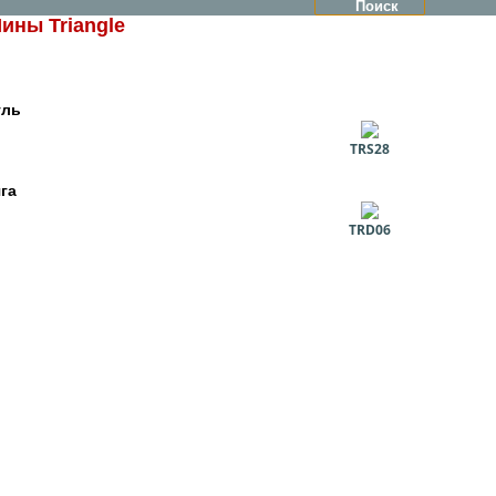
ины Triangle
уль
TRS28
га
TRD06