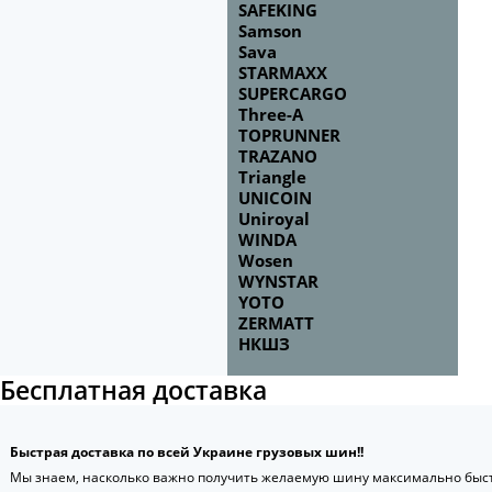
SAFEKING
Samson
Sava
STARMAXX
SUPERCARGO
Three-A
TOPRUNNER
TRAZANO
Triangle
UNICOIN
Uniroyal
WINDA
Wosen
WYNSTAR
YOTO
ZERMATT
НКШЗ
Бесплатная доставка
Быстрая доставка по всей Украине грузовых шин!!
Мы знаем, насколько важно получить желаемую шину максимально быст