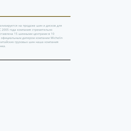
ализируется на продаже шин и дисков для
 С 2005 года компания стремительно
дставлена 15 шинными центрами в 10
ь официальным дилером компании Michelin
китайских грузовых шин наша компания
нка.