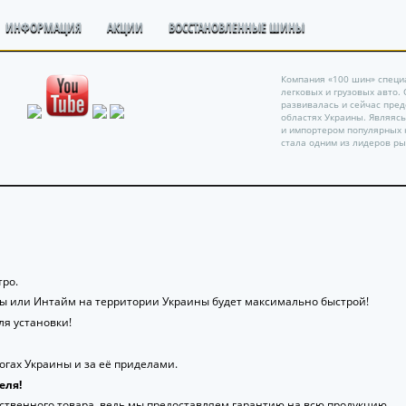
ИНФОРМАЦИЯ
АКЦИИ
ВОССТАНОВЛЕННЫЕ ШИНЫ
Компания «100 шин» специ
легковых и грузовых авто.
развивалась и сейчас пре
областях Украины. Являяс
и импортером популярных 
стала одним из лидеров ры
ро.
ты или Интайм на территории Украины будет максимально быстрой!
я установки!
гах Украины и за её приделами.
еля!
ственного товара, ведь мы предоставляем гарантию на всю продукцию.