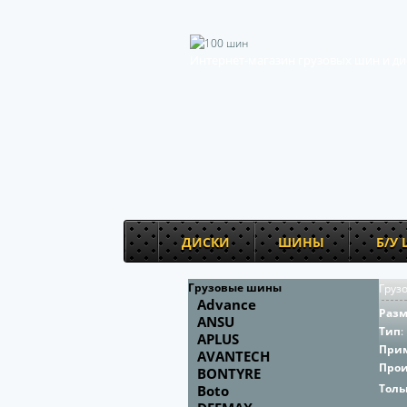
Интернет-магазин грузовых шин и ди
ДИСКИ
ШИНЫ
Б/У
Грузовые шины
Груз
Advance
Раз
ANSU
Тип
:
APLUS
При
AVANTECH
Про
BONTYRE
Толь
Boto