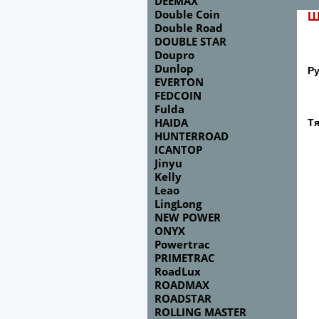
DEEMAX
Double Coin
Ш
Double Road
DOUBLE STAR
Doupro
Dunlop
Р
EVERTON
FEDCOIN
Fulda
HAIDA
Тя
HUNTERROAD
ICANTOP
Jinyu
Kelly
Leao
LingLong
NEW POWER
ONYX
Powertrac
PRIMETRAC
RoadLux
ROADMAX
ROADSTAR
ROLLING MASTER