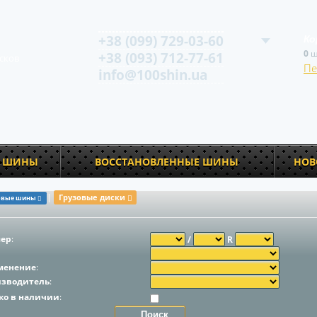
+38 (099) 729-03-60
Ко
0
ш
+38 (093) 712-77-61
сков
Пе
info@100shin.ua
У ШИНЫ
ВОССТАНОВЛЕННЫЕ ШИНЫ
НОВ
|
Грузовые диски
овые шины
мер
:
/
R
менение
:
изводитель
:
ко в наличии
: