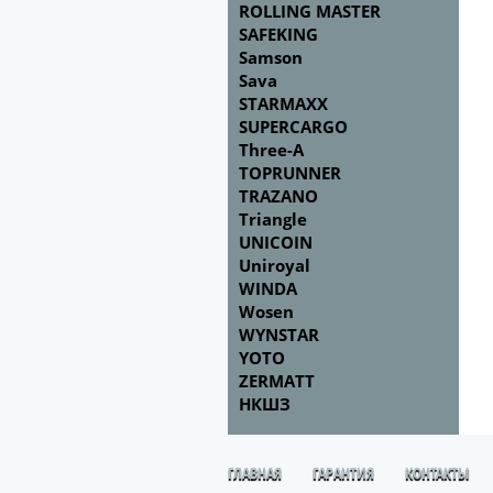
ROLLING MASTER
SAFEKING
Samson
Sava
STARMAXX
SUPERCARGO
Three-A
TOPRUNNER
TRAZANO
Triangle
UNICOIN
Uniroyal
WINDA
Wosen
WYNSTAR
YOTO
ZERMATT
НКШЗ
ГЛАВНАЯ
ГАРАНТИЯ
КОНТАКТЫ