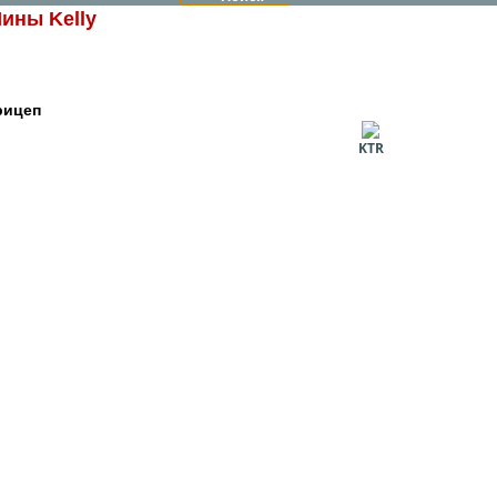
ины Kelly
рицеп
KTR