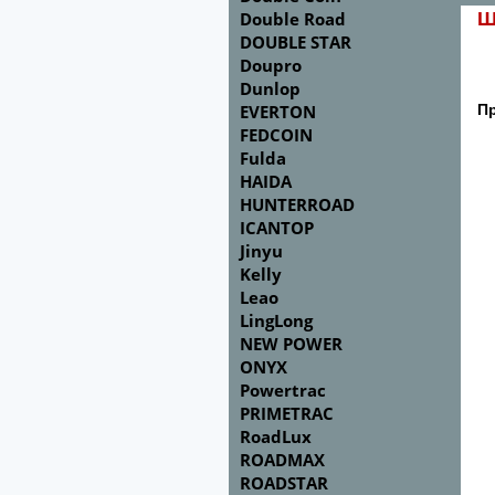
Double Road
Ш
DOUBLE STAR
Doupro
Dunlop
EVERTON
П
FEDCOIN
Fulda
HAIDA
HUNTERROAD
ICANTOP
Jinyu
Kelly
Leao
LingLong
NEW POWER
ONYX
Powertrac
PRIMETRAC
RoadLux
ROADMAX
ROADSTAR