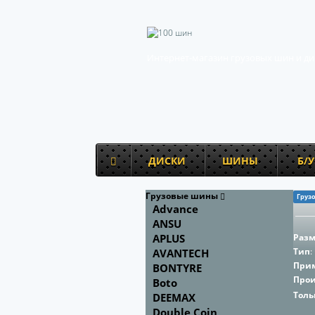
Интернет-магазин грузовых шин и ди
ДИСКИ
ШИНЫ
Б/
Грузовые шины
Груз
Advance
ANSU
APLUS
Раз
Тип
:
AVANTECH
При
BONTYRE
Про
Boto
Толь
DEEMAX
Double Coin