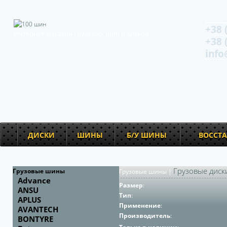
+38 
Интернет-магазин грузовых шин и дисков
+38 
info
ДИСКИ
ШИНЫ
Б/У ШИНЫ
ВОССТ
Грузовые диск
Грузовые шины
Грузовые шины
|
Advance
Размер
:
ANSU
Тип
:
APLUS
Применение
:
AVANTECH
Производитель
:
BONTYRE