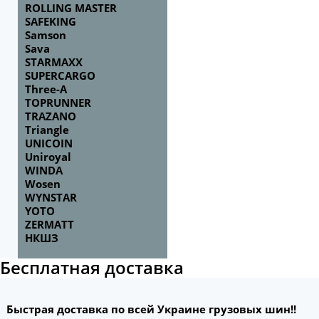
ROLLING MASTER
SAFEKING
Samson
Sava
STARMAXX
SUPERCARGO
Three-A
TOPRUNNER
TRAZANO
Triangle
UNICOIN
Uniroyal
WINDA
Wosen
WYNSTAR
YOTO
ZERMATT
НКШЗ
Бесплатная доставка
Быстрая доставка по всей Украине грузовых шин!!