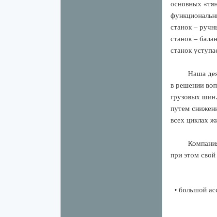
основных «тя
функциональн
станок – руч
станок – бал
станок уступа
Наша дея
в решении воп
грузовых шин
путем снижени
всех циклах ж
Компания
при этом свой
• большой ас