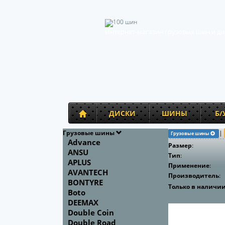
Интернет-магазин грузовых шин и ди
ДИСКИ
ШИНЫ
Б/
Грузовые шины
|
Грузовые шины
Advance
Размер
:
ANSU
Тип
:
APLUS
Применение
:
AVANTECH
Производитель
:
BONTYRE
Только в наличи
Boto
DEEMAX
Double Coin
Double Road