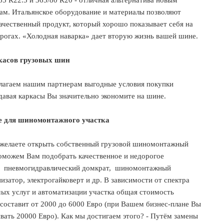
65 R22.5 и 365/80 R20 - отличная альтернатива новым
ам. Итальянское оборудование и материалы позволяют
ачественный продукт, который хорошо показывает себя на
рогах. «Холодная наварка» дает вторую жизнь вашей шине.
касов грузовых шин
лагаем нашим партнерам выгодные условия покупки
давая каркасы Вы значительно экономите на шине.
е для шиномонтажного участка
 желаете открыть собственный грузовой шиномонтажный
оможем Вам подобрать качественное и недорогое
пневмогидравлический домкрат,
шиномонтажный
низатор, электрогайковерт и др. В зависимости от спектра
ых услуг и автоматизации участка общая стоимость
составит от 2000 до 6000 Евро (при Вашем бизнес-плане Вы
вать 20000 Евро). Как мы достигаем этого? - Путём замены