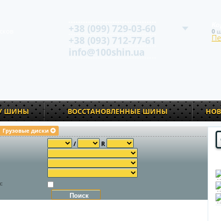
Ко
+38 (099) 729-03-60
сков
0
ш
Пе
+38 (093) 712-77-61
info@100shin.ua
У ШИНЫ
ВОССТАНОВЛЕННЫЕ ШИНЫ
НОВ
Грузовые диски
/
R
и
: