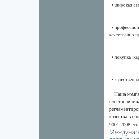
• широкая се
• профессиона
качественно п
• покупка
ка
• качественна
Наша компани
восстанавлив
регламентир
качества в с
9001:2008, ч
Междунар