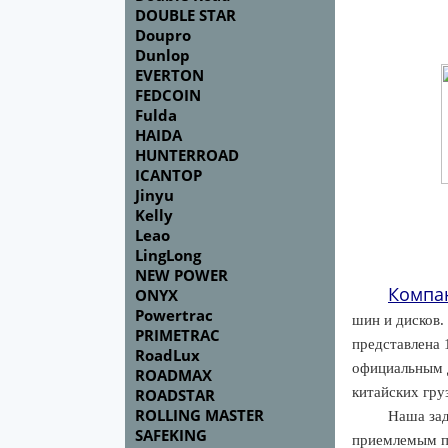
DOUBLE STAR
Doupro
Dunlop
EVERTON
FEDCOIN
Fulda
HAIDA
HUNTERROAD
ICANTOP
Jinyu
Kelly
Leao
LingLong
NEW POWER
Компа
ONYX
Powertrac
шин и дисков.
PRIMETRAC
представлена 
RoadLux
официальным 
ROADMAX
китайских гру
ROADSTAR
ROLLING MASTER
Наша зад
SAFEKING
приемлемым по