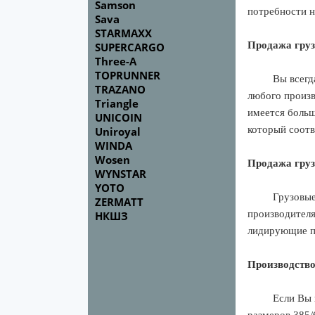
Samson
потребности н
Sava
STARMAXX
Продажа гру
SUPERCARGO
Three-A
TOPRUNNER
Вы всегд
TRAZANO
любого произв
Triangle
имеется больш
UNICOIN
который соотв
Uniroyal
WINDA
Wosen
Продажа гру
WYNSTAR
YOTO
Грузовые
ZERMATT
производителя
НКШЗ
лидирующие п
Производство
Если Вы 