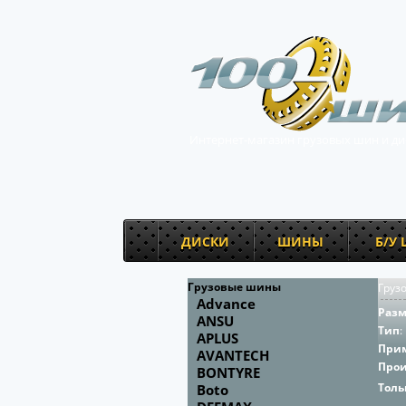
Интернет-магазин грузовых шин и ди
ДИСКИ
ШИНЫ
Б/У
Грузовые шины
Груз
Advance
Раз
ANSU
Тип
:
APLUS
При
AVANTECH
Про
BONTYRE
Толь
Boto