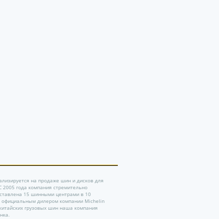
ализируется на продаже шин и дисков для
 С 2005 года компания стремительно
дставлена 15 шинными центрами в 10
ь официальным дилером компании Michelin
китайских грузовых шин наша компания
нка.