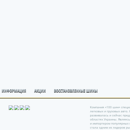
ИНФОРМАЦИЯ
АКЦИИ
ВОССТАНОВЛЕННЫЕ ШИНЫ
Компания «100 шин» специ
легковых и грузовых авто.
развивалась и сейчас пре
областях Украины. Являяс
и импортером популярных 
стала одним из лидеров ры