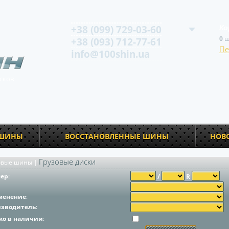
+38 (099) 729-03-60
Ко
0
ш
+38 (093) 712-77-61
Пе
info@100shin.ua
сков
 ШИНЫ
ВОССТАНОВЛЕННЫЕ ШИНЫ
НОВ
Грузовые диски
овые шины
|
мер
:
/
R
менение
:
изводитель
:
ко в наличии
: