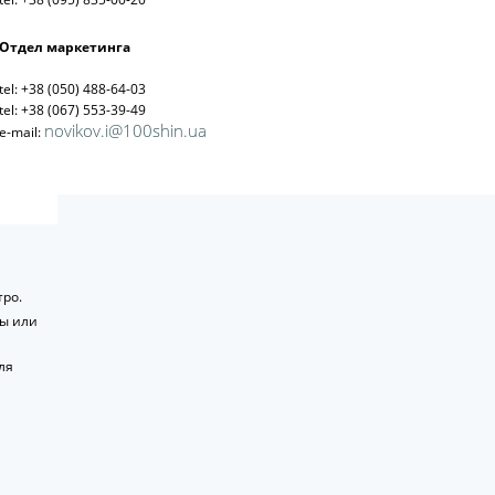
Отдел маркетинга
tel: +38 (050) 488-64-03
tel: +38 (067) 553-39-49
novikov.i@100shin.ua
e-mail:
ро.
ты или
ля