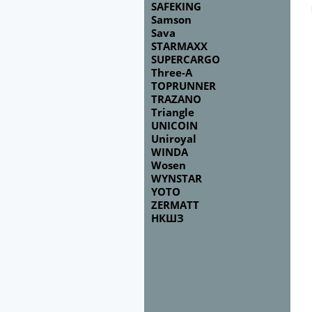
SAFEKING
Samson
Sava
STARMAXX
SUPERCARGO
Three-A
TOPRUNNER
TRAZANO
Triangle
UNICOIN
Uniroyal
WINDA
Wosen
WYNSTAR
YOTO
ZERMATT
НКШЗ