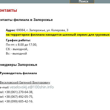
онтакты
онтакты филиала в Запорожье
Адрес
: 69084, г. Запорожье, ул. Колерова, 3
на территории филиала находится шинный сервис для грузовых
График работы:
Пн-пт: с 8.00 до 17.00,
Сб: - выходной,
Вс: - выходной
енеджеры Запорожья
Руководитель филиала
Веселовский Евгений Викторович
veselovskij.e@100shin.info
e-mail:
tel: +38 (061) 270-64-38,
tel: +38 (067) 492-05-75,
tel: +38 (099) 605-42-16.