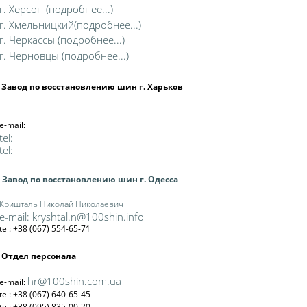
г. Херсон (подробнее...)
г. Хмельницкий(подробнее...)
г. Черкассы (подробнее...)
г. Черновцы (подробнее...)
Завод по восстановлению шин г. Харьков
e-mail:
tel:
tel:
Завод по восстановлению шин г. Одесса
Кришталь Николай Николаевич
e-mail:
kryshtal.n@100shin.info
tel: +38 (067) 554-65-71
Отдел персонала
hr@100shin.com.ua
e-mail:
tel: +38 (067) 640-65-45
tel: +38 (095) 835-00-20