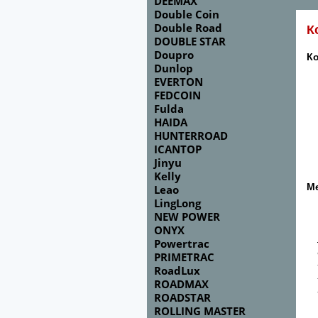
DEEMAX
Double Coin
Double Road
К
DOUBLE STAR
Doupro
К
Dunlop
EVERTON
FEDCOIN
Fulda
HAIDA
HUNTERROAD
ICANTOP
Jinyu
Kelly
М
Leao
LingLong
NEW POWER
ONYX
Powertrac
PRIMETRAC
RoadLux
ROADMAX
ROADSTAR
ROLLING MASTER