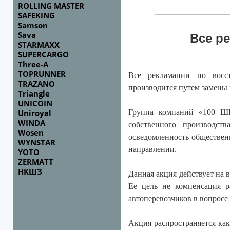
ROLLING MASTER
SAFEKING
Samson
Sava
Все р
STARMAXX
SUPERCARGO
Three-A
TOPRUNNER
Все рекламации по восс
TRAZANO
производится путем замены
Triangle
UNICOIN
Uniroyal
Группа компаний «100 Ш
WINDA
собственного производст
Wosen
осведомленность общественн
WYNSTAR
направлении.
YOTO
ZERMATT
НКШЗ
Данная акция действует на
Ее цель не компенсация р
автоперевозчиков в вопросе
Акция распространяется ка