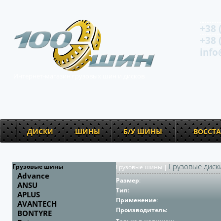
+38 
+38 
info
Интернет-магазин грузовых шин и дисков
ДИСКИ
ШИНЫ
Б/У ШИНЫ
ВОССТ
Грузовые диск
Грузовые шины
Грузовые шины
|
Advance
Размер
:
ANSU
Тип
:
APLUS
Применение
:
AVANTECH
Производитель
:
BONTYRE