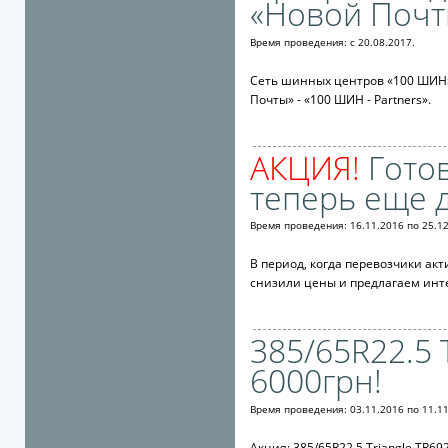
«Новой Почты
Время проведения:
с
20.08.2017.
Сеть шинных центров «100 ШИН» 
Почты» - «100 ШИН - Partners».
АКЦИЯ!
Гото
теперь еще 
Время проведения: 16.11.2016 по 25.12
В период, когда перевозчики ак
снизили цены и предлагаем инте
385/65R22.5 T
6000грн!
Время проведения: 03.11.2016 по 11.11
Акция: 385/65R22.5 Triangle TR69