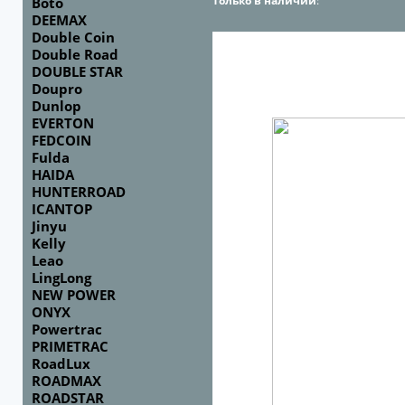
Только в наличии
:
Boto
DEEMAX
Double Coin
Double Road
DOUBLE STAR
Doupro
Dunlop
EVERTON
FEDCOIN
Fulda
HAIDA
HUNTERROAD
ICANTOP
Jinyu
Kelly
Leao
LingLong
NEW POWER
ONYX
Powertrac
PRIMETRAC
RoadLux
ROADMAX
ROADSTAR