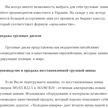
Вы всегда имеете возможность выбрать для себя грузовые
шин
бого производителя известного в Украине. На складе у нас всегда
меется большой ассортимент шин (от премиум до бюджет класса),
оторый соответствует формуле «цена-качество».
родажа грузовых дисков
Грузовые диски представлены как недорогими китайскими
роизводителями так и качественными европейскими, которые заним
идирующие позиции
в мире.
роизводство и продажа восстановленной грузовой шины
Если Вы не перегружаете машину, то восстановленные шины
азмеров 385/65 R22.5 и 365/80 R20 - отличная альтернатива новым
рузовым шинам. Итальянское оборудование и материалы позволяют
роизводить качественный продукт, который хорошо показывает себя
краинских дорогах. «Холодная наварка» дает вторую жизнь вашей 