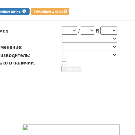
|
зовые шины
Грузовые диски
мер
:
/
R
:
менение
:
изводитель
:
ько в наличии
: