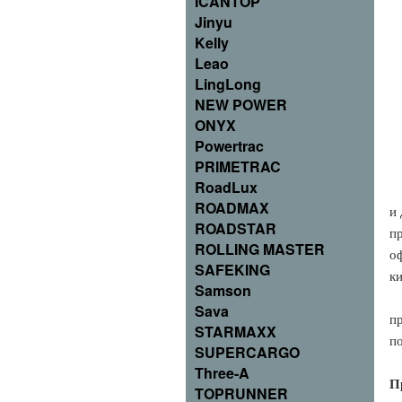
ICANTOP
Jinyu
Kelly
Leao
LingLong
NEW POWER
ONYX
Powertrac
PRIMETRAC
RoadLux
ROADMAX
и 
ROADSTAR
п
ROLLING MASTER
о
SAFEKING
к
Samson
Sava
п
STARMAXX
п
SUPERCARGO
Three-A
П
TOPRUNNER