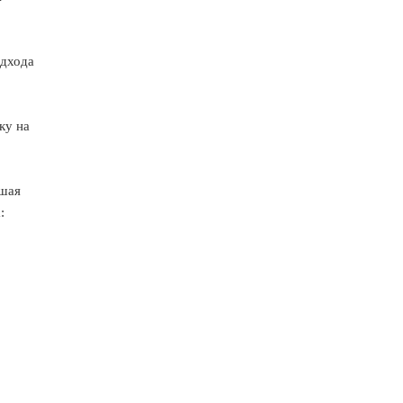
одхода
ку на
чшая
: