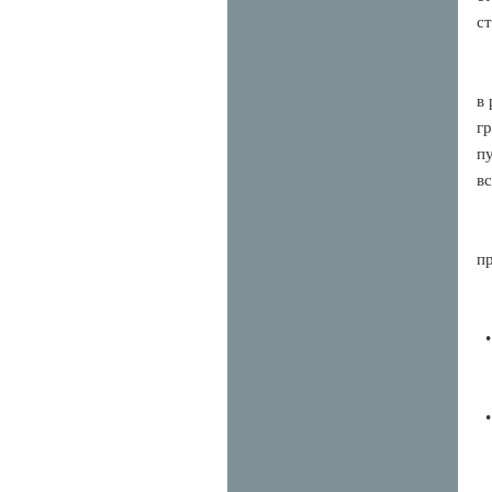
с
в
г
п
в
п
•
•