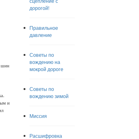
сцепление с
дорогой!
Правильное
давление
Советы по
вождению на
х шин
мокрой дороге
Советы по
вождению зимой
а.
ным и
ил
Миссия
Расшифровка