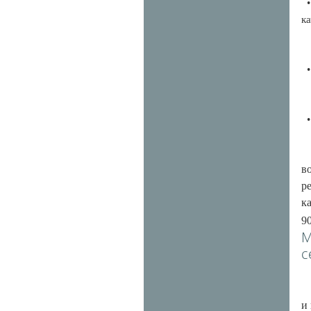
•
к
•
•
Н
в
р
к
9
М
с
К
и