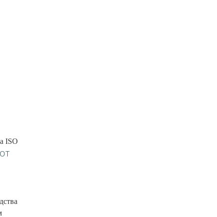
а ISO
от
дства
м