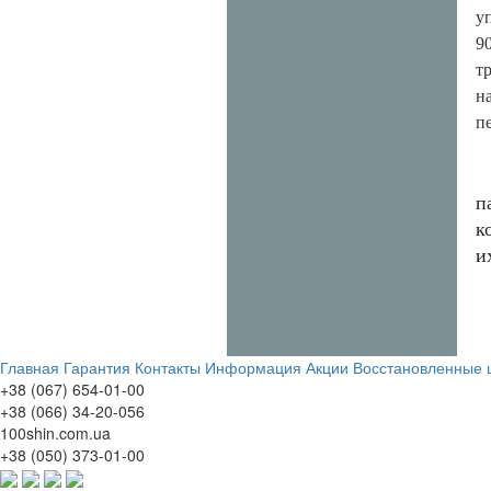
у
9
т
н
п
п
к
и
Главная
Гарантия
Контакты
Информация
Акции
Восстановленные
+38 (067) 654-01-00
+38 (066) 34-20-056
100shin.com.ua
+38 (050) 373-01-00