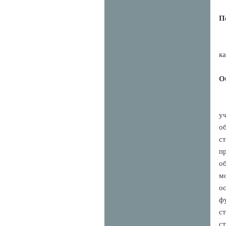
П
к
О
у
о
ст
п
о
м
о
ф
с
с