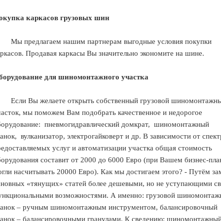
окупка каркасов грузовых шин
Мы предлагаем нашим партнерам выгодные условия покупки
аркасов. Продавая каркасы Вы значительно экономите на шине.
борудование для шиномонтажного участка
Если Вы желаете открыть собственный грузовой шиномонтажн
часток, мы поможем Вам подобрать качественное и недорогое
борудование:
пневмогидравлический домкрат,
шиномонтажный
анок,
вулканизатор, электрогайковерт и др. В зависимости от спект
редоставляемых услуг и автоматизации участка общая стоимость
борудования составит от 2000 до 6000 Евро (при Вашем бизнес-пла
огли насчитывать 20000 Евро). Как мы достигаем этого? - Путём з
сновных «тянущих» статей более дешевыми, но не уступающими с
ункциональными возможностями. А именно: грузовой шиномонтаж
танок – ручным шиномонтажным инструментом, балансировочный
танок – балансировочными гранулами. К сведению: шиномонтажны