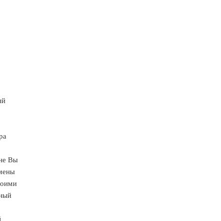
ый
ра
не Вы
амены
воими
ный
й