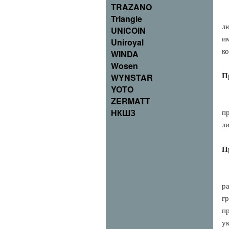
TRAZANO
Triangle
лю
UNICOIN
и
Uniroyal
к
WINDA
Wosen
WYNSTAR
П
YOTO
ZERMATT
НКШЗ
п
л
П
р
г
п
у