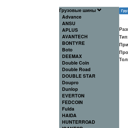
Грузовые шины
Гру
Advance
ANSU
Раз
APLUS
AVANTECH
Тип
BONTYRE
При
Boto
Про
DEEMAX
Тол
Double Coin
Double Road
DOUBLE STAR
Doupro
Dunlop
EVERTON
FEDCOIN
Fulda
HAIDA
HUNTERROAD