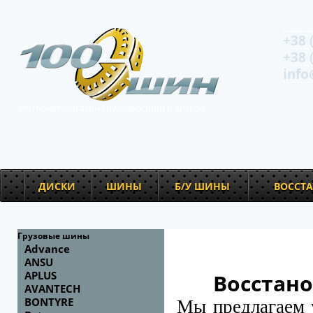
+38 
+38 
info
Интернет-магазин грузовых шин и дисков
ДИСКИ
ШИНЫ
Б/У ШИНЫ
ВОССТ
Грузовые шины
Advance
ANSU
APLUS
Восстано
AVANTECH
BONTYRE
Мы предлагаем 