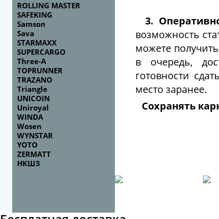
ROLLING MASTER
SAFEKING
3. Оперативно
Samson
возможность ста
Sava
STARMAXX
можете получить
SUPERCARGO
в очередь, до
Three-A
TOPRUNNER
готовности сдат
TRAZANO
место заранее.
Triangle
UNICOIN
Сохранять карк
Uniroyal
WINDA
Wosen
WYNSTAR
YOTO
ZERMATT
НКШЗ