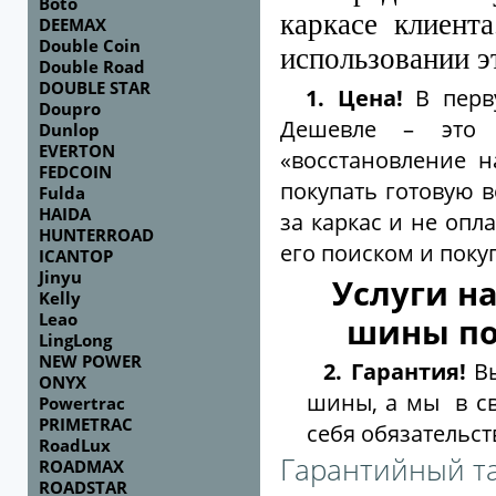
Boto
каркасе клиен
DEEMAX
Double Coin
использовании эт
Double Road
DOUBLE STAR
1. Цена!
В перв
Doupro
Дешевле – это н
Dunlop
EVERTON
«восстановление н
FEDCOIN
покупать готовую 
Fulda
HAIDA
за каркас и не опл
HUNTERROAD
его поиском и поку
ICANTOP
Jinyu
Услуги н
Kelly
Leao
шины по
LingLong
NEW POWER
2. Гарантия!
Вы
ONYX
шины, а мы в св
Powertrac
PRIMETRAC
себя обязательст
RoadLux
Гарантийный т
ROADMAX
ROADSTAR