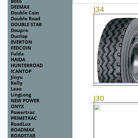
Boto
DEEMAX
J34
Double Coin
Double Road
DOUBLE STAR
Doupro
Dunlop
EVERTON
FEDCOIN
Fulda
HAIDA
HUNTERROAD
ICANTOP
Jinyu
Kelly
Leao
LingLong
J30
NEW POWER
ONYX
Powertrac
PRIMETRAC
RoadLux
ROADMAX
ROADSTAR