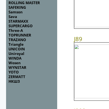
ROLLING MASTER
SAFEKING
Samson
Sava
STARMAXX
SUPERCARGO
Three-A
TOPRUNNER
J
89
TRAZANO
Triangle
UNICOIN
Uniroyal
WINDA
Wosen
WYNSTAR
YOTO
ZERMATT
НКШЗ