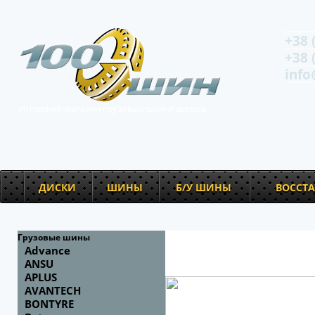
+38 
+38 
info
Интернет-магазин грузовых шин и дисков
ДИСКИ
ШИНЫ
Б/У ШИНЫ
ВОССТ
Грузовые шины
Advance
ANSU
APLUS
AVANTECH
BONTYRE