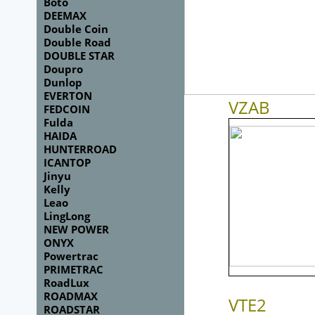
Boto
DEEMAX
Double Coin
Double Road
DOUBLE STAR
Doupro
Dunlop
EVERTON
VZAB
FEDCOIN
Fulda
HAIDA
HUNTERROAD
ICANTOP
Jinyu
Kelly
Leao
LingLong
NEW POWER
ONYX
Powertrac
PRIMETRAC
RoadLux
ROADMAX
VTE2
ROADSTAR