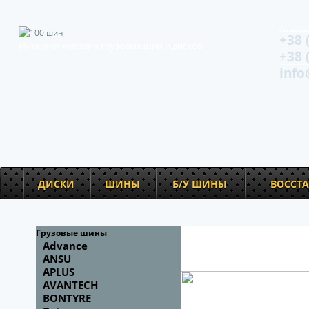
+38 
Интернет-магазин грузовых шин и дисков
+38 
info
ДИСКИ
ШИНЫ
Б/У ШИНЫ
ВОССТ
Грузовые шины
Advance
ANSU
APLUS
AVANTECH
BONTYRE