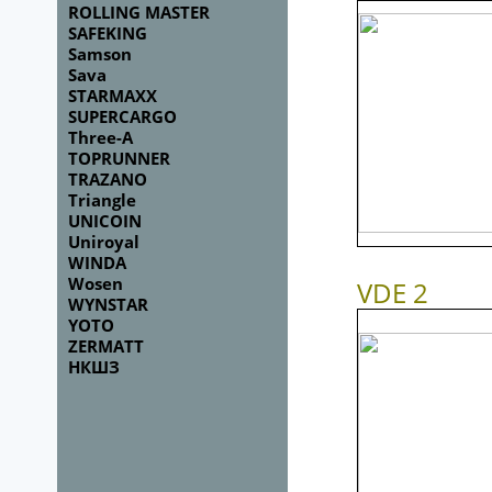
ROLLING MASTER
SAFEKING
Samson
Sava
STARMAXX
SUPERCARGO
Three-A
TOPRUNNER
TRAZANO
Triangle
UNICOIN
Uniroyal
WINDA
Wosen
VDE 2
WYNSTAR
YOTO
ZERMATT
НКШЗ